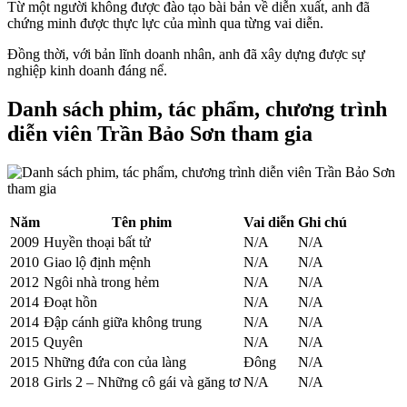
Từ một người không được đào tạo bài bản về diễn xuất, anh đã
chứng minh được thực lực của mình qua từng vai diễn.
Đồng thời, với bản lĩnh doanh nhân, anh đã xây dựng được sự
nghiệp kinh doanh đáng nể.
Danh sách phim, tác phẩm, chương trình
diễn viên Trần Bảo Sơn tham gia
Năm
Tên phim
Vai diễn
Ghi chú
2009
Huyền thoại bất tử
N/A
N/A
2010
Giao lộ định mệnh
N/A
N/A
2012
Ngôi nhà trong hẻm
N/A
N/A
2014
Đoạt hồn
N/A
N/A
2014
Đập cánh giữa không trung
N/A
N/A
2015
Quyên
N/A
N/A
2015
Những đứa con của làng
Đông
N/A
2018
Girls 2 – Những cô gái và găng tơ
N/A
N/A