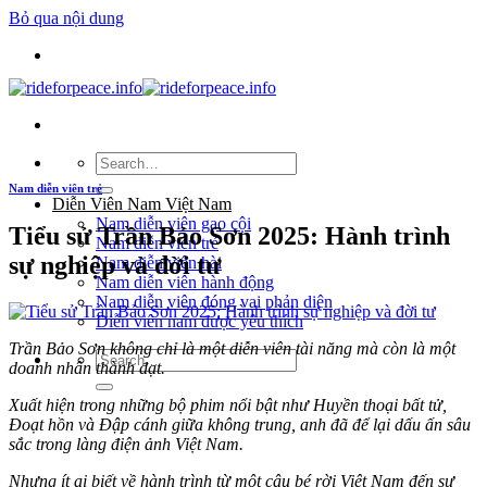
Bỏ qua nội dung
Nam diễn viên trẻ
Diễn Viên Nam Việt Nam
Nam diễn viên gạo cội
Tiểu sử Trần Bảo Sơn 2025: Hành trình
Nam diễn viên trẻ
sự nghiệp và đời tư
Nam diễn viên hài
Nam diễn viên hành động
Nam diễn viên đóng vai phản diện
Diễn viên nam được yêu thích
Trần Bảo Sơn không chỉ là một diễn viên tài năng mà còn là một
doanh nhân thành đạt.
Xuất hiện trong những bộ phim nổi bật như Huyền thoại bất tử,
Đoạt hồn và Đập cánh giữa không trung, anh đã để lại dấu ấn sâu
sắc trong làng điện ảnh Việt Nam.
Nhưng ít ai biết về hành trình từ một cậu bé rời Việt Nam đến sự