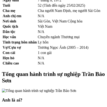
Ngày sinh
7 tháng 6, 1972
Tuổi
52 (Tính đến ngày 25/02/2025)
Cha mẹ
Cha người Nam Định, mẹ người Sài Gòn
Anh chị em
N/A
Nơi sinh
Sài Gòn, Việt Nam Cộng hòa
Quốc tịch
Việt Nam
Dân tộc
N/A
Học vấn
Chuyên ngành Thương mại
Tình trạng hôn nhân
Ly hôn
Vợ/Cựu vợ
Trương Ngọc Ánh (2005 – 2014)
Con cái
1 con gái
Hẹn hò
N/A
Chiều cao
N/A
Tổng quan hành trình sự nghiệp Trần Bảo
Sơn
Anh là ai?