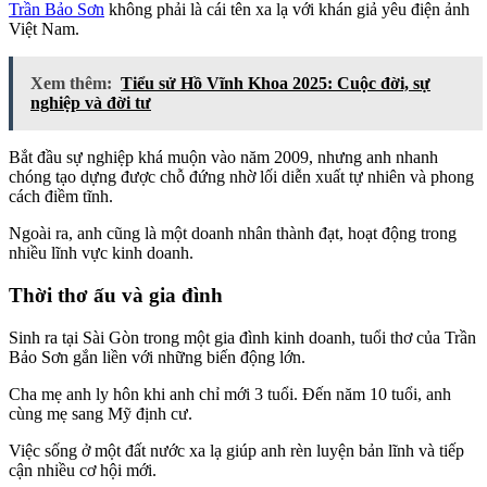
Trần Bảo Sơn
không phải là cái tên xa lạ với khán giả yêu điện ảnh
Việt Nam.
Xem thêm:
Tiểu sử Hồ Vĩnh Khoa 2025: Cuộc đời, sự
nghiệp và đời tư
Bắt đầu sự nghiệp khá muộn vào năm 2009, nhưng anh nhanh
chóng tạo dựng được chỗ đứng nhờ lối diễn xuất tự nhiên và phong
cách điềm tĩnh.
Ngoài ra, anh cũng là một doanh nhân thành đạt, hoạt động trong
nhiều lĩnh vực kinh doanh.
Thời thơ ấu và gia đình
Sinh ra tại Sài Gòn trong một gia đình kinh doanh, tuổi thơ của Trần
Bảo Sơn gắn liền với những biến động lớn.
Cha mẹ anh ly hôn khi anh chỉ mới 3 tuổi. Đến năm 10 tuổi, anh
cùng mẹ sang Mỹ định cư.
Việc sống ở một đất nước xa lạ giúp anh rèn luyện bản lĩnh và tiếp
cận nhiều cơ hội mới.