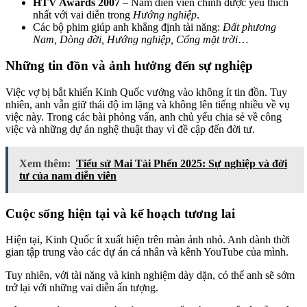
HTV Awards 2007
– Nam diễn viên chính được yêu thích
nhất với vai diễn trong
Hướng nghiệp
.
Các bộ phim giúp anh khẳng định tài năng:
Đất phương
Nam, Dòng đời, Hướng nghiệp, Cổng mặt trời
…
Những tin đồn và ảnh hưởng đến sự nghiệp
Việc vợ bị bắt khiến Kinh Quốc vướng vào không ít tin đồn. Tuy
nhiên, anh vẫn giữ thái độ im lặng và không lên tiếng nhiều về vụ
việc này. Trong các bài phỏng vấn, anh chủ yếu chia sẻ về công
việc và những dự án nghệ thuật thay vì đề cập đến đời tư.
Xem thêm:
Tiểu sử Mai Tài Phến 2025: Sự nghiệp và đời
tư của nam diễn viên
Cuộc sống hiện tại và kế hoạch tương lai
Hiện tại, Kinh Quốc ít xuất hiện trên màn ảnh nhỏ. Anh dành thời
gian tập trung vào các dự án cá nhân và kênh YouTube của mình.
Tuy nhiên, với tài năng và kinh nghiệm dày dặn, có thể anh sẽ sớm
trở lại với những vai diễn ấn tượng.