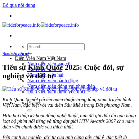
Bỏ qua nội dung
Nam diễn viên trẻ
Diễn Viên Nam Việt Nam
Nam diễn viên gạo cội
Tiểu sử Kinh Quốc 2025: Cuộc đời, sự
Nam diễn viên trẻ
nghiệp và đời tư
Nam diễn viên hài
Nam diễn viên hành động
Nam diễn viên đóng vai phản diện
Diễn viên nam được yêu thích
Kinh Quốc là một cái tên quen thuộc trong làng phim truyền hình
Việt Nam, đặc biệt với vai diễn Sáu Miều trong Đất phương Nam.
Hơn hai thập kỷ hoạt động nghệ thuật, anh đã ghi dấu ấn qua hàng
loạt bộ phim nổi tiếng và từng đạt giải HTV Awards 2007 cho nam
diễn viên chính được yêu thích nhất.
Bên cạnh sự nghiệp, đời tư của anh cũng gây chú ý, đặc biệt là