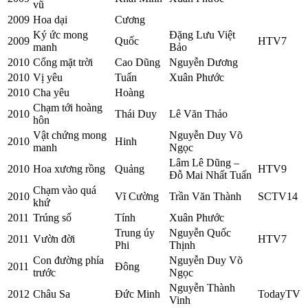
vũ
2009
Hoa dại
Cương
Ký ức mong
Đặng Lưu Việt
2009
Quốc
HTV7
manh
Bảo
2010
Cổng mặt trời
Cao Dũng
Nguyễn Dương
2010
Vị yêu
Tuấn
Xuân Phước
2010
Cha yêu
Hoàng
Chạm tới hoàng
2010
Thái Duy
Lê Văn Thảo
hôn
Vật chứng mong
Nguyễn Duy Võ
2010
Hinh
manh
Ngọc
Lâm Lê Dũng –
2010
Hoa xương rồng
Quảng
HTV9
Đỗ Mai Nhất Tuấn
Chạm vào quá
2010
Vĩ Cường
Trần Văn Thành
SCTV14
khứ
2011
Trúng số
Tính
Xuân Phước
Trung úy
Nguyễn Quốc
2011
Vườn đời
HTV7
Phi
Thịnh
Con đường phía
Nguyễn Duy Võ
2011
Đông
trước
Ngọc
Nguyễn Thành
2012
Châu Sa
Đức Minh
TodayTV
Vinh