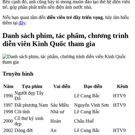
Bên cạnh đó, anh cũng bày tỏ mong muốn đào tạo thế hệ diễn viên
trẻ, góp phần phát triển nền điện ảnh nước nhà.
Nếu bạn quan tâm đến
diễn viên trẻ đầy triển vọng
, hãy tìm hiểu
thêm tại
đây
.
Danh sách phim, tác phẩm, chương trình
diễn viên Kinh Quốc tham gia
Truyền hình
Năm
Tựa phim
Vai diễn
Đạo diễn
Kênh
Người đẹp Tây
1996
Lê Cung Bắc
HTV9
Đô
1997
Đất phương Nam
Sáu Miều
Nguyễn Vinh Sơn
HTV9
1998
Cõi tình
Nhà sư
Lê Cung Bắc
Cô thư ký xinh
2000
Hoàn
Châu Huế
đẹp
2002
Dòng đời
An
Lê Cung Bắc
HTV9