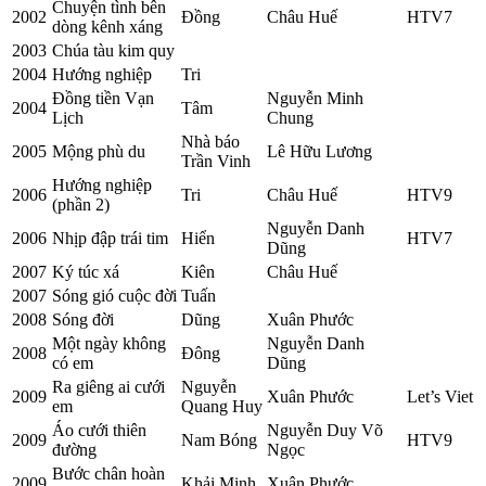
Chuyện tình bên
2002
Đồng
Châu Huế
HTV7
dòng kênh xáng
2003
Chúa tàu kim quy
2004
Hướng nghiệp
Tri
Đồng tiền Vạn
Nguyễn Minh
2004
Tâm
Lịch
Chung
Nhà báo
2005
Mộng phù du
Lê Hữu Lương
Trần Vinh
Hướng nghiệp
2006
Tri
Châu Huế
HTV9
(phần 2)
Nguyễn Danh
2006
Nhịp đập trái tim
Hiển
HTV7
Dũng
2007
Ký túc xá
Kiên
Châu Huế
2007
Sóng gió cuộc đời
Tuấn
2008
Sóng đời
Dũng
Xuân Phước
Một ngày không
Nguyễn Danh
2008
Đông
có em
Dũng
Ra giêng ai cưới
Nguyễn
2009
Xuân Phước
Let’s Viet
em
Quang Huy
Áo cưới thiên
Nguyễn Duy Võ
2009
Nam Bóng
HTV9
đường
Ngọc
Bước chân hoàn
2009
Khải Minh
Xuân Phước