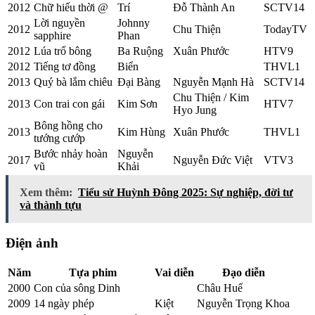
2012
Chữ hiếu thời @
Trí
Đỗ Thành An
SCTV14
Lời nguyền
Johnny
2012
Chu Thiện
TodayTV
sapphire
Phan
2012
Lúa trổ bông
Ba Ruộng
Xuân Phước
HTV9
2012
Tiếng tơ đồng
Biển
THVL1
2013
Quý bà lắm chiêu
Đại Bàng
Nguyễn Mạnh Hà
SCTV14
Chu Thiện / Kim
2013
Con trai con gái
Kim Sơn
HTV7
Hyo Jung
Bông hồng cho
2013
Kim Hùng
Xuân Phước
THVL1
tướng cướp
Bước nhảy hoàn
Nguyễn
2017
Nguyễn Đức Việt
VTV3
vũ
Khải
Xem thêm:
Tiểu sử Huỳnh Đông 2025: Sự nghiệp, đời tư
và thành tựu
Điện ảnh
Năm
Tựa phim
Vai diễn
Đạo diễn
2000
Con của sông Dinh
Châu Huế
2009
14 ngày phép
Kiệt
Nguyễn Trọng Khoa