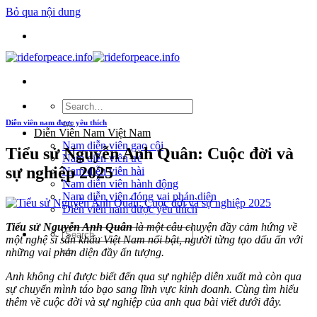
Bỏ qua nội dung
Diễn viên nam được yêu thích
Diễn Viên Nam Việt Nam
Nam diễn viên gạo cội
Tiểu sử Nguyễn Anh Quân: Cuộc đời và
Nam diễn viên trẻ
sự nghiệp 2025
Nam diễn viên hài
Nam diễn viên hành động
Nam diễn viên đóng vai phản diện
Diễn viên nam được yêu thích
Tiểu sử Nguyễn Anh Quân
là một câu chuyện đầy cảm hứng về
một nghệ sĩ sân khấu Việt Nam nổi bật, người từng tạo dấu ấn với
những vai phản diện đầy ấn tượng.
Anh không chỉ được biết đến qua sự nghiệp diễn xuất mà còn qua
sự chuyển mình táo bạo sang lĩnh vực kinh doanh. Cùng tìm hiểu
thêm về cuộc đời và sự nghiệp của anh qua bài viết dưới đây.