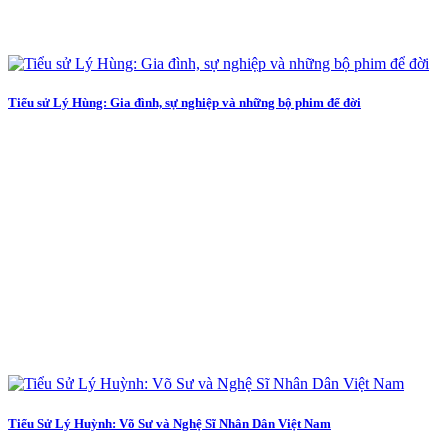
Tiểu sử Lý Hùng: Gia đình, sự nghiệp và những bộ phim để đời
Tiểu Sử Lý Huỳnh: Võ Sư và Nghệ Sĩ Nhân Dân Việt Nam