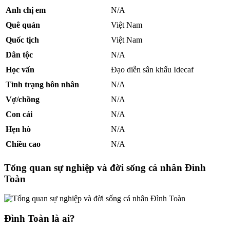
Anh chị em
N/A
Quê quán
Việt Nam
Quốc tịch
Việt Nam
Dân tộc
N/A
Học vấn
Đạo diễn sân khấu Idecaf
Tình trạng hôn nhân
N/A
Vợ/chồng
N/A
Con cái
N/A
Hẹn hò
N/A
Chiều cao
N/A
Tổng quan sự nghiệp và đời sống cá nhân Đình
Toàn
Đình Toàn là ai?