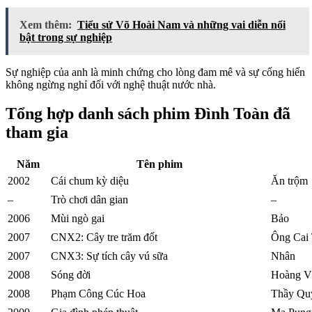
Xem thêm:
Tiểu sử Võ Hoài Nam và những vai diễn nổi
bật trong sự nghiệp
Sự nghiệp của anh là minh chứng cho lòng đam mê và sự cống hiến
không ngừng nghỉ đối với nghệ thuật nước nhà.
Tổng hợp danh sách phim Đình Toàn đã
tham gia
Năm
Tên phim
2002
Cái chum kỳ diệu
Ăn trộm
–
Trò chơi dân gian
–
2006
Mùi ngò gai
Bảo
2007
CNX2: Cây tre trăm đốt
Ông Cai
2007
CNX3: Sự tích cây vú sữa
Nhân
2008
Sóng đời
Hoàng V
2008
Phạm Công Cúc Hoa
Thầy Qu