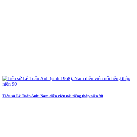
Tiểu sử Lê Tuấn Anh: Nam diễn viên nổi tiếng thập niên 90