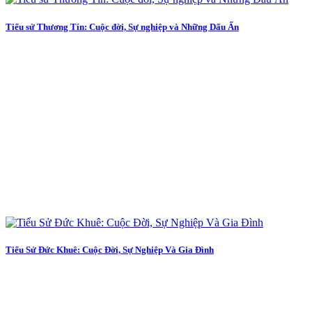
Tiểu sử Thương Tín: Cuộc đời, Sự nghiệp và Những Dấu Ấn
Tiểu Sử Đức Khuê: Cuộc Đời, Sự Nghiệp Và Gia Đình