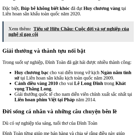
Đặc biệt,
Búp bê không biết khóc
đã đạt
Huy chương vàng
tại
Liên hoan sân khấu toàn quốc năm 2020.
Xem thêm:
Tiểu sử Hữu Châu: Cuộc đời và sự nghiệp của
nghệ sĩ gạo cội
Giải thưởng và thành tựu nổi bật
Trong suốt sự nghiệp, Đình Toàn đã gặt hái được nhiều thành công:
Huy chương bạc
cho vai diễn trong vở kịch
Ngàn năm tình
sử
tại Liên hoan sân khấu kịch toàn quốc năm 2009.
Cánh diều vàng 2010
cho vai
Lê Long Đĩnh
trong
Khát
vọng Thăng Long
.
Giải thưởng quốc tế cho nam diễn viên chính xuất sắc nhất tại
Liên hoan phim Việt tại Pháp
năm 2014.
Đời sống cá nhân và những câu chuyện bên lề
Dù có sự nghiệp tỏa sáng, tuổi thơ của Đình Toàn
Đình Toàn từng giúp mẹ bán hàng và chia sẻ rằng điều này giúp