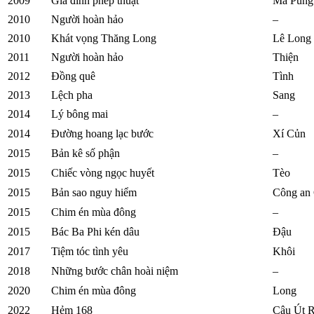
2009
Gia đình phép thuật
Ma Pung
2010
Người hoàn hảo
–
2010
Khát vọng Thăng Long
Lê Long
2011
Người hoàn hảo
Thiện
2012
Đồng quê
Tình
2013
Lệch pha
Sang
2014
Lý bông mai
–
2014
Đường hoang lạc bước
Xí Củn
2015
Bản kê số phận
–
2015
Chiếc vòng ngọc huyết
Tèo
2015
Bản sao nguy hiểm
Công an
2015
Chim én mùa đông
–
2015
Bác Ba Phi kén dâu
Đậu
2017
Tiệm tóc tình yêu
Khôi
2018
Những bước chân hoài niệm
–
2020
Chim én mùa đông
Long
2022
Hẻm 168
Cậu Út R