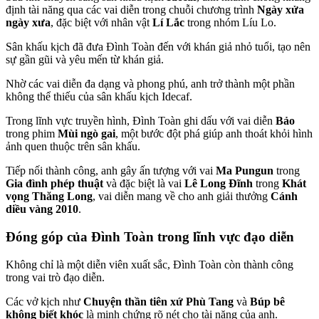
định tài năng qua các vai diễn trong chuỗi chương trình
Ngày xửa
ngày xưa
, đặc biệt với nhân vật
Lí Lắc
trong nhóm Líu Lo.
Sân khấu kịch đã đưa Đình Toàn đến với khán giả nhỏ tuổi, tạo nên
sự gần gũi và yêu mến từ khán giả.
Nhờ các vai diễn đa dạng và phong phú, anh trở thành một phần
không thể thiếu của sân khấu kịch Idecaf.
Trong lĩnh vực truyền hình, Đình Toàn ghi dấu với vai diễn
Bảo
trong phim
Mùi ngò gai
, một bước đột phá giúp anh thoát khỏi hình
ảnh quen thuộc trên sân khấu.
Tiếp nối thành công, anh gây ấn tượng với vai
Ma Pungun
trong
Gia đình phép thuật
và đặc biệt là vai
Lê Long Đĩnh
trong
Khát
vọng Thăng Long
, vai diễn mang về cho anh giải thưởng
Cánh
diều vàng 2010
.
Đóng góp của Đình Toàn trong lĩnh vực đạo diễn
Không chỉ là một diễn viên xuất sắc, Đình Toàn còn thành công
trong vai trò đạo diễn.
Các vở kịch như
Chuyện thần tiên xứ Phù Tang
và
Búp bê
không biết khóc
là minh chứng rõ nét cho tài năng của anh.