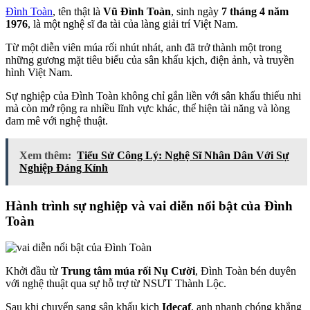
Đình Toàn
, tên thật là
Vũ Đình Toàn
, sinh ngày
7 tháng 4 năm
1976
, là một nghệ sĩ đa tài của làng giải trí Việt Nam.
Từ một diễn viên múa rối nhút nhát, anh đã trở thành một trong
những gương mặt tiêu biểu của sân khấu kịch, điện ảnh, và truyền
hình Việt Nam.
Sự nghiệp của Đình Toàn không chỉ gắn liền với sân khấu thiếu nhi
mà còn mở rộng ra nhiều lĩnh vực khác, thể hiện tài năng và lòng
đam mê với nghệ thuật.
Xem thêm:
Tiểu Sử Công Lý: Nghệ Sĩ Nhân Dân Với Sự
Nghiệp Đáng Kính
Hành trình sự nghiệp và vai diễn nổi bật của Đình
Toàn
Khởi đầu từ
Trung tâm múa rối Nụ Cười
, Đình Toàn bén duyên
với nghệ thuật qua sự hỗ trợ từ NSƯT Thành Lộc.
Sau khi chuyển sang sân khấu kịch
Idecaf
, anh nhanh chóng khẳng