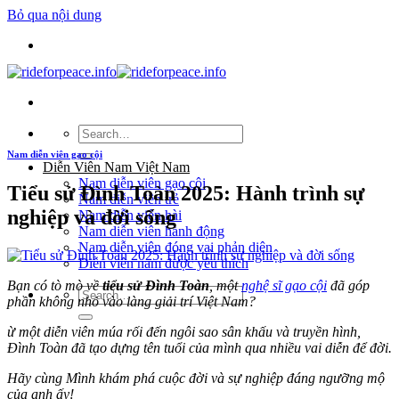
Bỏ qua nội dung
Nam diễn viên gạo cội
Diễn Viên Nam Việt Nam
Nam diễn viên gạo cội
Tiểu sử Đình Toàn 2025: Hành trình sự
Nam diễn viên trẻ
nghiệp và đời sống
Nam diễn viên hài
Nam diễn viên hành động
Nam diễn viên đóng vai phản diện
Diễn viên nam được yêu thích
Bạn có tò mò về
tiểu sử Đình Toàn
, một
nghệ sĩ gạo cội
đã góp
phần không nhỏ vào làng giải trí Việt Nam?
ừ một diễn viên múa rối đến ngôi sao sân khấu và truyền hình,
Đình Toàn đã tạo dựng tên tuổi của mình qua nhiều vai diễn để đời.
Hãy cùng Mình khám phá cuộc đời và sự nghiệp đáng ngưỡng mộ
của anh ấy!